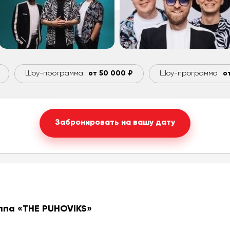
согласие на обработку своих
персональных данных
Шоу-программа
от 50 000 ₽
Шоу-программа
о
Забронировать на вашу дату
уппа
«THE PUHOVIKS»