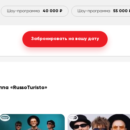
Шоу-программа
40 000 ₽
Шоу-программа
55 000 
Забронировать на вашу дату
уппа
«RussoTuristo»
*
Ваше имя
*
Телефонный номер