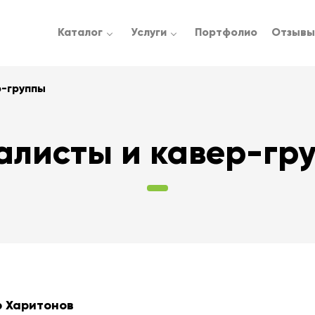
Каталог
Услуги
Портфолио
Отзывы
*
*
р-группы
имя
Телефонный номер
*
*
Ваше мероприятие
алисты и кавер-гр
*
бронирования
Когда позвонить
р
Харитонов