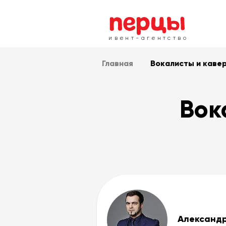
ивент-агентство
Главная
Вокалисты и каве
Ваше 
E-mail
Вок
Дата 
Александ